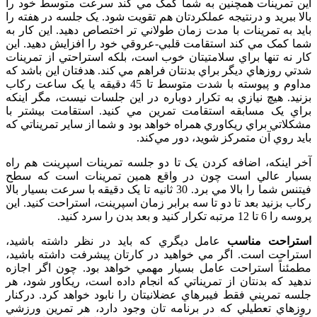
اين تمرينات همچنين به شما کمک مي کند سرعت متوسط خود را
بالا ببريد و درنتيجه عملکردتان هم تقويت شود. يک جلسه در هفته را
بايد به تمرينات با مدت زمان طولاني تر اختصاص دهيد. اين کار به
شما کمک مي کند استقامت قلبي-عروقي خود را افزايش دهيد. اين
کار نه تنها براي سلامتيتان خوب است، بلکه استراحتي از تمرينات
شدتي روزهاي ديگر براي بدنتان فراهم مي کند. هدفتان اين باشد که
مداوم و پيوسته با شدت متوسط تا 45 دقيقه يا يک ساعت رکاب
بزنيد. هيچ نيازي به تکرار دوباره در اين جلسات نيست، مگر اينکه
براي يک مسابقه استقامت تمرين مي کنيد. استقامت بيشتر با
مشکلاتي براي ريکاوري همراه خواهد بود و شما از ساير تمريناتي که
بايد روي آن متمرکز شويد، دور مي‌کند.
آخر اينکه، اضافه کردن يک تا دو جلسه تمرينات اسپرينت هم راه
بسيار عالي است چون در واقع همين تمرينات است که سطح
فيتنس شما را بالا مي برد. 30 ثانيه تا يک دقيقه با سرعت بسيار بالا
رکاب بزنيد بعد تا دو تا سه برابر زمان اسپرينت، استراحت کنيد. اين
پروسه را 6 تا 12 مرتبه تکرار کنيد و بعد بدن را سرد کنيد.
استراحت مناسب
عامل ديگري که بايد در نظر داشته باشيد،
استراحت است. اگر مي خواهيد در کارتان پيشرفت داشته باشيد،
مطمئناً استراحت عامل بسيار مهمي خواهد بود. چون اگر اجازه
ندهيد که بدنتان از تمريناتي که انجام داده است، ريکاور شود، هر
جلسه تمريني فقط فيبرهاي عضلانيتان را نابود خواهد کرد. درکنار
روزهاي تعطيلي که در برنامه تان وجود دارد، هر تمرين ورزشي