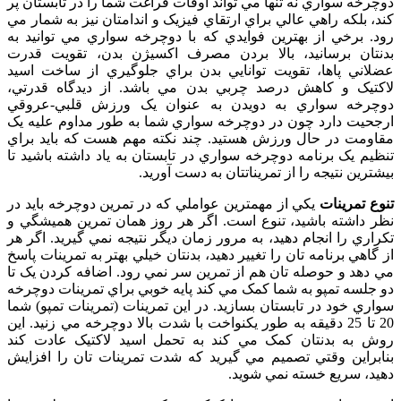
دوچرخه سواري نه تنها مي تواند اوقات فراغت شما را در تابستان پر
کند، بلکه راهي عالي براي ارتقاي فيزيک و اندامتان نيز به شمار مي
رود. برخي از بهترين فوايدي که با دوچرخه سواري مي توانيد به
بدنتان برسانيد، بالا بردن مصرف اکسيژن بدن، تقويت قدرت
عضلاني پاها، تقويت توانايي بدن براي جلوگيري از ساخت اسيد
لاکتيک و کاهش درصد چربي بدن مي باشد. از ديدگاه قدرتي،
دوچرخه سواري به دويدن به عنوان يک ورزش قلبي-عروقي
ارجحيت دارد چون در دوچرخه سواري شما به طور مداوم عليه يک
مقاومت در حال ورزش هستيد. چند نکته مهم هست که بايد براي
تنظيم يک برنامه دوچرخه سواري در تابستان به ياد داشته باشيد تا
بيشترين نتيجه را از تمريناتتان به دست آوريد.
تنوع تمرينات
يکي از مهمترين عواملي که در تمرين دوچرخه بايد در
نظر داشته باشيد، تنوع است. اگر هر روز همان تمرين هميشگي و
تکراري را انجام دهيد، به مرور زمان ديگر نتيجه نمي گيريد. اگر هر
از گاهي برنامه تان را تغيير دهيد، بدنتان خيلي بهتر به تمرينات پاسخ
مي دهد و حوصله تان هم از تمرين سر نمي رود. اضافه کردن يک تا
دو جلسه تمپو به شما کمک مي کند پايه خوبي براي تمرينات دوچرخه
سواري خود در تابستان بسازيد. در اين تمرينات (تمرينات تمپو) شما
20 تا 25 دقيقه به طور يکنواخت با شدت بالا دوچرخه مي زنيد. اين
روش به بدنتان کمک مي کند به تحمل اسيد لاکتيک عادت کند
بنابراين وقتي تصميم مي گيريد که شدت تمرينات تان را افزايش
دهيد، سريع خسته نمي شويد.