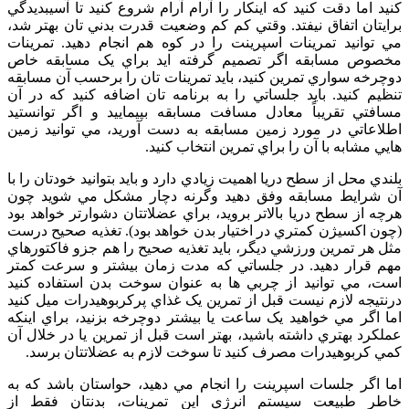
کنيد اما دقت کنيد که اينکار را آرام آرام شروع کنيد تا آسيبديدگي
برايتان اتفاق نيفتد. وقتي کم کم وضعيت قدرت بدني تان بهتر شد،
مي توانيد تمرينات اسپرينت را در کوه هم انجام دهيد. تمرينات
مخصوص مسابقه اگر تصميم گرفته ايد براي يک مسابقه خاص
دوچرخه سواري تمرين کنيد، بايد تمرينات تان را برحسب آن مسابقه
تنظيم کنيد. بايد جلساتي را به برنامه تان اضافه کنيد که در آن
مسافتي تقريباً معادل مسافت مسابقه بپيماييد و اگر توانستيد
اطلاعاتي در مورد زمين مسابقه به دست آوريد، مي توانيد زمين
هايي مشابه با آن را براي تمرين انتخاب کنيد.
بلندي محل از سطح دريا اهميت زيادي دارد و بايد بتوانيد خودتان را با
آن شرايط مسابقه وفق دهيد وگرنه دچار مشکل مي شويد چون
هرچه از سطح دريا بالاتر برويد، براي عضلاتتان دشوارتر خواهد بود
(چون اکسيژن کمتري در اختيار بدن خواهد بود). تغذيه صحيح درست
مثل هر تمرين ورزشي ديگر، بايد تغذيه صحيح را هم جزو فاکتورهاي
مهم قرار دهيد. در جلساتي که مدت زمان بيشتر و سرعت کمتر
است، مي توانيد از چربي ها به عنوان سوخت بدن استفاده کنيد
درنتيجه لازم نيست قبل از تمرين يک غذاي پرکربوهيدرات ميل کنيد
اما اگر مي خواهيد يک ساعت يا بيشتر دوچرخه بزنيد، براي اينکه
عملکرد بهتري داشته باشيد، بهتر است قبل از تمرين يا در خلال آن
کمي کربوهيدرات مصرف کنيد تا سوخت لازم به عضلاتتان برسد.
اما اگر جلسات اسپرينت را انجام مي دهيد، حواستان باشد که به
خاطر طبيعت سيستم انرژي اين تمرينات، بدنتان فقط از