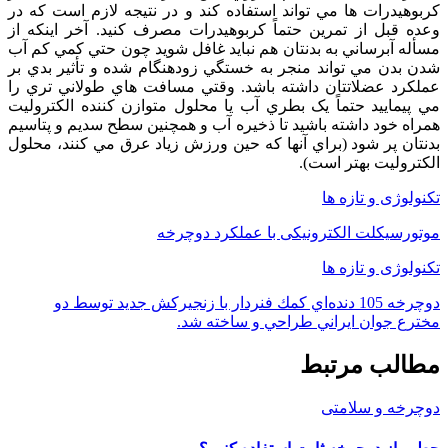
کربوهيدرات ها مي تواند استفاده کند و در نتيجه لازم است که در
وعده قبل از تمرين حتماً کربوهيدرات مصرف کنيد. آخر اينکه از
مسأله آبرساني به بدنتان هم نبايد غافل شويد چون حتي کمي کم آب
شدن بدن مي تواند منجر به خستگي زودهنگام شده و تأثير بدي بر
عملکرد عضلاتتان داشته باشد. وقتي مسافت هاي طولاني تري را
مي پيماييد حتماً يک بطري آب يا محلول متوازن کننده الکتروليت
همراه خود داشته باشيد تا ذخيره آب و همچنين سطح سديم و پتاسيم
بدنتان پر شود (براي آنها که حين ورزش زياد عرق مي کنند، محلول
الکتروليت بهتر است).
تکنولوژی و تازه ها
موتورسیکلت الکترونیکی با عملکرد دوچرخه
تکنولوژی و تازه ها
دوچرخه 105 دنده‌اي كمك فنردار با زنجيركش جديد توسط دو
مخترع جوان ايراني طراحي و ساخته شد.
مطالب مرتبط
دوچرخه و سلامتی