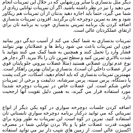
ديگر مثل بدنسازي يا ساير ورزشهايي که در خلال اين تمرينات انجام
مي دهيد را نيز در نظر داشته باشيد. اگر آن تمرينات توانايي زيادي از
شما مي گيرد، حتماً بايد اجازه دهيد بدنتان از آن تمرينات هم ريکاور
شود و بعد به تمرين دوچرخه تان برگرديد. افزودن تمرينات بدنسازي
اضافه کردن يک برنامه تمريني بدنسازي خوب به برنامه تان براي
ارتقاي عملکردتان عالي است.
تمرينات بدنسازي به شما کمک مي کند از آسيب ديدگي دور بمانيد
چون اين تمرينات باعث مي شود رباط ها و عضلاتتان بهتر بتوانند
فشار وارد را تحمل کنند و همچنين به شما کمک مي کنند بتوانيد با
شدت بالاتري تمرين کنيد و سطح تمرين تان را بالا ببريد. اگر دچار هر
نوع عدم توازن عضلاني هستيد (مثلاً عضلات بيروني جلو پايتان قوي
تر از عضلات داخلي آن است)، بدنسازي برايتان بهترين راهکار است.
مهمترين تمرينات بدنسازي که بايد انجام دهيد، اسکات، حرکت پشت
پا دستگاه، پرس سينه، پرس سرشانه، ددليفت و برخي از تمرينات
خاص شکم است. اين عضلات خاص در تمرينات دوچرخه شديداً
مورد استفاده قرار مي گيرند، به همين دليل تقويت آنها ارجحيت
دارد.
اضافه کردن جلسات دوچرخه سواري در کوه يکي ديگر از انواع
تمريناتي که مي توانيد درکنار برنامه دوچرخه سواري تابستاني تان
استفاده کنيد، تمرين در کوه است. اين تمرينات به طور ويژه براي
تقويت قدرت عضلات جلو پا و بالا بردن توانايي شما در مصرف
اکسيژن عالي است. از زمين هاي شيب دار نيز مي توانيد استفاده