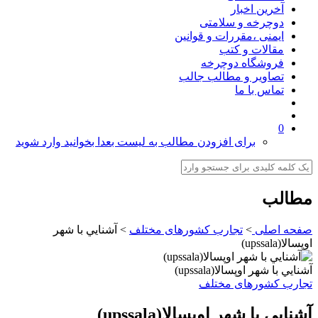
آخرین اخبار
دوچرخه و سلامتی
ایمنی ،مقررات و قوانین
مقالات و کتب
فروشگاه دوچرخه
تصاویر و مطالب جالب
تماس با ما
0
برای افزودن مطالب به لیست بعدا بخوانید وارد شوید
مطالب
صفحه اصلی
>
تجارب کشورهای مختلف
>
آشنايي با شهر
اوپسالا(upssala)
آشنايي با شهر اوپسالا(upssala)
تجارب کشورهای مختلف
آشنايي با شهر اوپسالا(upssala)