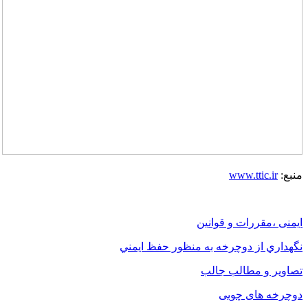
منبع:
www.ttic.ir
ایمنی ،مقررات و قوانین
نگهداري از دوچرخه به منظور حفظ ايمني
تصاویر و مطالب جالب
دوچرخه های چوبی