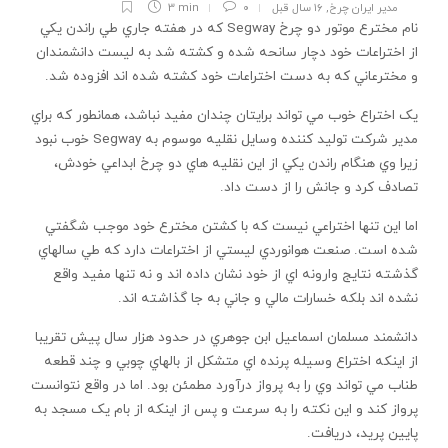
مدیر ایران چرخ
,
۱۶ سال قبل
۰
3 min
نام مخترع موتور دو چرخ Segway که در هفته جاري طي راندن يکي
از اختراعات خود دچار سانحه شده و کشته شد به ليست دانشمندان
و مخترعاني که به دست اختراعات خود کشته شده اند افزوده شد.
يک اختراع خوب مي تواند برايتان چندان مفيد نباشد، همانطور که براي
مدير شرکت توليد کننده وسايل نقليه موسوم به Segway خوب نبود
زيرا وي هنگام راندن يکي از اين نقليه هاي دو چرخ ابداعي خودش،
تصادف کرد و جانش را از دست داد.
اما اين تنها اختراعي نيست که با کشتن مخترع خود موجب شگفتي
شده است. صنعت هوانوردي ليستي از اختراعات دارد که طي سالهاي
گذشته نتايج وارونه اي از خود نشان داده اند و نه تنها مفيد واقع
نشده اند بلکه خسارات مالي و جاني به جا گذاشته اند.
دانشمند مسلمان اسماعيل ابن جوهري در حدود هزار سال پيش تقريبا
از اينکه اختراع وسيله پرنده اي متشکل از بالهاي چوبي و چند قطعه
طناب مي تواند وي را به پرواز درآورد مطمئن بود. اما در واقع نتوانست
پرواز کند و اين نکته را به سرعت و پس از اينکه از بام يک مسجد به
پايين پريد، دريافت.