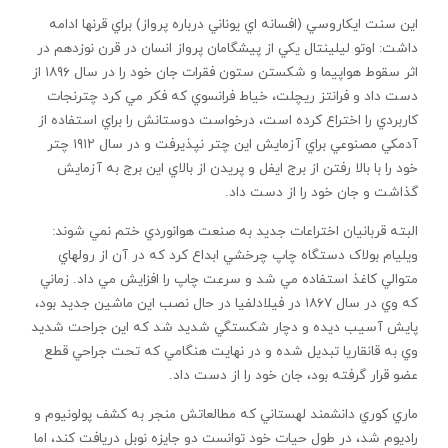
اين سنت ايکاروسي (افسانه اي يوناني درباره پرواز) براي قرنها ادامه
داشت: اوتو ليلينتال يکي از پيشگامان پرواز انسان در قرن نوزدهم در
اثر سقوط هواپيما و شکستن ستون فقرات جان خود را در سال ۱۸۹۶ از
دست داد و فرانتز ريچلت، خياط فرانسوي که فکر مي کرد چترنجات
کاربردي را اختراع کرده است، درخواست دوستانش را براي استفاده از
آدمکي مصنوعي براي آزمايش اين چتر نپذيرفت و در سال ۱۹۱۲ چتر
خود را با بالا رفتن از برج ايفل و پريدن از بالاي اين برج به آزمايش
گذاشت و جان خود را از دست داد.
البته قربانيان اختراعات جديد به صنعت هوانوردي ختم نمي شوند:
ويليام بولاک دستگاه چاپ چرخشي ابداع کرد که در آن از رولهاي
متوالي کاغذ استفاده مي شد و سرعت چاپ را افزايش مي داد. زماني
که وي در سال ۱۸۶۷ در فيلادلفيا در حال نصب اين ماشين جديد بود،
پايش آسيب ديده و دچار شکستگي شديد شد که اين جراحت شديد
وي به قانقاريا تبديل شده و در نهايت هنگامي که تحت جراحي قطع
عضو قرار گرفته بود، جان خود را از دست داد.
ماري کوري دانشمند لهستاني که مطالعاتش منجر به کشف پولونيوم و
راديوم شد، در طول حيات خود توانست دو جايزه نوبل دريافت کند، اما