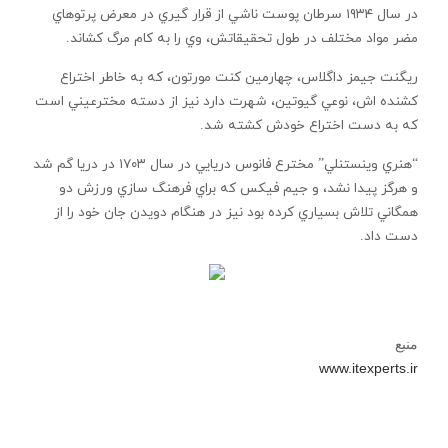
در سال ۱۹۳۴ سرطان پوست ناشي از قرار گيري در معرض پرتوهاي
مضر مواد مختلف در طول تحقيقاتش، وي را به کام مرگ کشاند.
ريگنت جيمز داگلاس، چهارمين کنت مورتون، که به خاطر اختراع
کشنده اش، نوعي گيوتين، شهرت دارد نيز از دسته مخترعيني است
که به دست اختراع خودش کشته شد.
“هنري وينستنلي” مخترع فانوس دريايي در سال ۱۷۰۳ در دريا گم شد
و هرگز پيدا نشد، و جيم فيکس که براي فرهنگ سازي ورزش دو
همگاني تلاش بسياري کرده بود نيز در هنگام دويدن جان خود را از
دست داد.
منبع
www.itexperts.ir