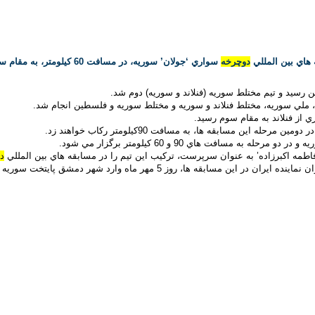
 هاي بين المللي
دوچرخه
سواري ‘جولان’ سوريه، در مسافت 60 كيلومتر
 رسيد و تيم مختلط سوريه (فنلاند و سوريه) دوم شد.
، ملي سوريه، مختلط فنلاند و سوريه و مختلط سوريه و فلسطين انجام شد.
 از فنلاند به مقام سوم رسيد.
ين مسابقه ها، به مسافت 90كيلومتر ركاب خواهند زد.
سافت هاي 90 و 60 كيلومتر برگزار مي شود.
و ‘فاطمه اكبرزاده’ به عنوان سرپرست، تركيب اين تيم را در مسابقه هاي بين المللي
د
بقه ها، روز 5 مهر ماه وارد شهر دمشق پايتخت سوريه شد.