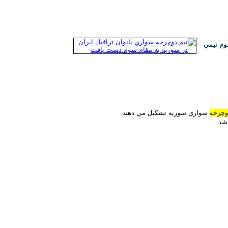
، به مقام سوم تيمي
وچرخه
سواري سوريه تشكيل مي دهند.