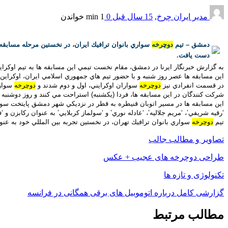
مدیر ایران چرخ
,
15 سال قبل
0
1 min
خواندن
دمشق – تيم
دوچرخه
سواري بانوان ترافيك ايران، در نخستين مرحله مسابقه
دست يافت.
به گزارش خبرنگار ايرنا در دمشق، مقام نخست تيمي اين مسابقه ها به تيم اوكراين
اين مسابقه ها عصر روز شنبه و با حضور تيم هاي جمهوري اسلامي ايران، اوكراين
در قسمت انفرادي نيز
دوچرخه
سواران اوكرايني، اول و دوم شدند و
دوچرخه
سواري
شركت كنندگان در اين مسابقه ها، فردا (يكشنبه) استراحت مي كنند و روز دوشنبه در دومين مرحله ا
اين مسابقه ها در مسير اتوبان قنيطره به قطر در نزديكي شهر دمشق پايتخت سوريه و در دو مرحله به م
‘رقيه شريفي’، ‘مريم جلاليه’، ‘عادله نوري’ و ‘سولماز كربلايي’ به عنوان ركابزن 
تيم
دوچرخه
سواري بانوان ترافيك تهران، در نخستين تجربه بين المللي خود به عنوان نماينده ايران در اين مسا
تصاویر و مطالب جالب
طراحی دوچرخه های عجیب + عکس
تکنولوژی و تازه ها
گزارشی کامل درباره اتوموبیل های برقی همگانی در فرانسه
مطالب مرتبط