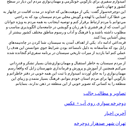
اميدوارم سفيري براي بازگويي خونگرمي و مهمان‌نوازي مردم اين ديار در سطح
كشور و جهان باشم.
اين دوچرخه‌سوار گفت: يكي از موهبت‌هايي كه خداوند در مدت اقامت در چابهار به
من عطا كرد آشنايي با لهجه و گويش محلي مردم سيستان بود كه به راحتي
مي‌توانم با مردم ارتباط برقرار كنم و توصيه اينجانب به همه مردم به ويژه جوانان
اين است كه از هر قشري با هر زبان و گويشي در جامعه‌مان الگوپذيري مناسب و
مطلوب داشته باشند و با فرهنگ و آداب و رسوم مناطق مختلف كشور بيشتر از
پيش آشنايي پيدا كنند.
قره‌داغي ادامه داد: يكي از اهداف آمدن به سيستان، شنا كردن در چاه‌نيمه‌هاي
زابل بود كه متأسفانه به دليل نامساعد بودن شرايط جوي نتوانستن اين هدف را
عملي كنم اما بازديد از ميرات تاريخي سيستان در برنامه سفري‌ام گنجانده شده
است.
از مردم سيستان به خاطر استقبال و مهمان‌نوازي‌شان بسيار تشكر و قدرداني
مي‌كنم همچنين از آموزش و پرورش و فرمانداري شهرستان زابل كه واقعاً رسم
مهمان‌نوازي را به جاي آوردند اميدوارم با ثبت اين همه خوبي در دفتر خاطراتم و
بازگويي آنها براي مردم استان خودم بتوانم، فرهنگ بسيار متمدن و زيباي اين
منطقه را به كساني كه تصوير خوبي از اين منطقه در ذهن ندارند، بنمايانم.
تصاویر و مطالب جالب
دوچرخه سواری روی آب + عکس
آخرین اخبار
تهران شهر صدهزار دوچرخه