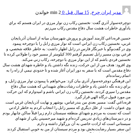
مدیر ایران چرخ
,
15 سال قبل
0
2 min
خواندن
دوچرخه‌سوار آذري گفت: نخستين ركاب زن نوار مرزي در ايران هستم كه براي
يادآوري خاطرات هشت سال دفاع مقدس ركاب مي‌زنم.
حسين قره‌داغي كارمند آموزش و پرورش شهرستان ميانه از استان آذربايجان
غربي، نخستين ركاب زن ايراني است كه نوار مرزي زابل را با دوچرخه‌ پيمود.
وي در گفت‌وگو با خبرنگار فارس در زابل اظهار داشت: به خاطر علاقه شخصي، و
فرعي بودن مسير زابل تصميم گرفتم 300 كيلومتر از مسير خود را طولاني كرده تا
نخستين فردي باشم كه از اين نوار مرزي با دوچرخه، ركاب زني مي‌كند.
وي افزود: هدف من از اين حركت، زنده نگه داشتن ياد و خاطره شهداي هشت سال
دفاع مقدس است كه با سفر به دور ايران آغاز شده و تا حدودي نيمي از راه را به
اتمام رسانده‌ام.
اين فرهنگي دوچرخه‌سوار آذري بيان كرد: مي‌خواهم با پيمودن نوار مرزي زابل، و
براي زنده نگه داشتن ياد و خاطرات رشادت‌هاي شهيداني كه هشت سال دفاع
مقدس را سپري كردند، نخستين ركاب زن ايراني باشم و اميدوارم كه اين حركت
من مورد قبول درگاه الهي قرار گيرد.
قره‌داغي گفت: مسير بعدي من بندرعباس، بوشهر و نهايت آذربايجان غربي است.
وي عنوان داشت: از علل ديگري كه مسير زابل را انتخاب كردم به خاطر ارادتي
است كه نسبت به مردم و شهداي منطقه سيستان دارم زيرا قبلاً ساكن چابهار بودم
و در دبيرستان‌هاي زيادي تدريس كرده‌ام و شهيد ميرحسيني يكي از شهداي
سيستاني است كه ارادت خاصي به آن بزرگوار داشته و دارم.
اين سفر بسيار رضايت‌بخش بود و مردم سيستان از من به خوبي استقبال كردند