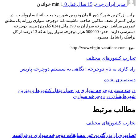
مدیر ایران چرخ
,
15 سال قبل
0
1 min
خواندن
برلین بزرگترین شهر کشور آلمان ودومین شهر پرجمعیت اتحادیه اروپاست . در
برلین کمتر از نصف ساکنین صاحب ماشینند .اما دوچرخه سواری روزانه یک مطلق
عمومی میباشد . دوچرخه سواران به 390 مایل (624 کیلومتر) مسیر دوچرخه
دسترسی دارند . حدود 500000 هزار دوچرخه سوار روزانه که 13 درصد از کل
ترافیک را شامل
میشود .
منبع
: http://www.virgin-vacations.com
تجارب کشورهای مختلف
راه کاری به نام دوچرخه : نگاهی به سیستم دوچرخه پاریس
دسته‌بندی نشده
درصد سهم دوچرخه سواری در حمل ونقل کشورها و بهترین
شهرهایشان در دوچرخه سواری
مطالب مرتبط
تجارب کشورهای مختلف
تصاویری از بزرگترین تور مسابقات دوچرخه سواری درفرانسه