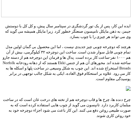
ایده این کار، پس از یک تور گردشگری در سپتامبر سال پیش، و کل کل با دوستش
جیمز، به ذهن مایکل تامپسون صنعتگر خطور کرد. زیرا مایکل همیشه می گوید که
وی می تواند هر چیزی را با چوب بسازد.
هرچند که دوچرخه چوبی چیز جدیدی نیست ، اما این محصول بی گمان اولین مدل
تمام چوبی قابل سوار شدن است. ساخت این دوچرخه ۳۲ کیلوگرمی، بیش از آن
هم ۱۰۰۰ نفر-ساعت کار برده است. پدال ها و فرمان این دوچرخه هم از دسته جارو
ساخته شده اند. محورهای آن هم از جنس Ekki هستند که از دهانه رودخانه Norfolk
Broads استخراج شده اند. این چوب به شکل وسیعی در ساخت پلها و اسکله ها به
کار می رود. علاوه بر استحکام فوق العاده، ایکی به شکل جالب توجهی در برابر
پوسیدگی مقاوم است.
چرخ دنده ها، چرخ ها و قاب دوچرخه هم از تخته های درخت غان است که در ساخت
مبلمان کاربرد دارد. تانپسون می گوید از چوب هایی استفاده کرده است که به
صورت طبیعی روغن دفع می کنند. این کار باعث می شود اجزاء دوچرخه خود به
خود روغن کاری شوند.