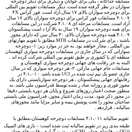
مسابقه جداگانه ، یکی برای جوانان و دیگری برای دیگر دوچرخه
سواران در نظر گرفته شده است. دیگر مسابقات تقویم بین المللی
برای دوچرخه سواران بالای ۱۷ سال،آزاد است. فور کراس ۴X
۴.۱.۰۷ مسابقات فور کراس برای دوچرخه سواران بالای ۱۷ سال
آزاد است. مسابقات مرحله ای ۴.۱.۰۸ شرکت در این مسابقات
برای همه دوچرخه سواران ۱۹ سال به بالا آزا د است پیشکسوتان
۴.۱.۰۹ همه دوچرخه سواران بالای ۳۰ سال سن که دارای مجوز
باشند ، برای شرکت در مسابقات MTB مطابق با تقویم مهارتهای
بین المللی ، مجاز خواهند بود. به جز در موارد زیر: ۱- دوچرخه
سوارانی که در سال جاری در مسابقات دوچرخه سواری کوهستان
منطقه ای یا کشوری بر طبق تقویم بین المللی شرکت کرده اند .
البته به جز رقابت های جهانی دوچرخه سواری کوهستان و
مسابقات جام جهانی ماراتن. ۲- هر دوچرخه سواری که در سال
جاری عضو یک تیم ثبت شده در UCI شده باشد. ۴،۱،۰۱۰ در
رقابتهای جهانی پیشکسوتان ، هر دوچرخه سواربایستی دارای یک
مجوز فوری و روزانه صاد ر شده توسط فدراسیون ملی باشد. به
منظور صحت اعتبار،روزهای شروع و پایان هر دوره بایستی دقیقا
در مجوز ذکر شود. مدت زمان اعتبار مجوز، فدراسیون ملی بایستی
صاحبان مجوز را تحت پوشش بیمه و سایر مزایا مانند مجوزهای
سالیانه ، قراردهد .
 تقویم سالیانه ۴،۱،۰۱۱ مسابقات دوچرخه کوهستان،مطابق با
طبقه بندی زیر در تقویم سالیانه ثبت شده است: – بازی های المپیک
((OG – رقابتهای جهانی (CM) در روز برگزاری رقابت های جهانی ،