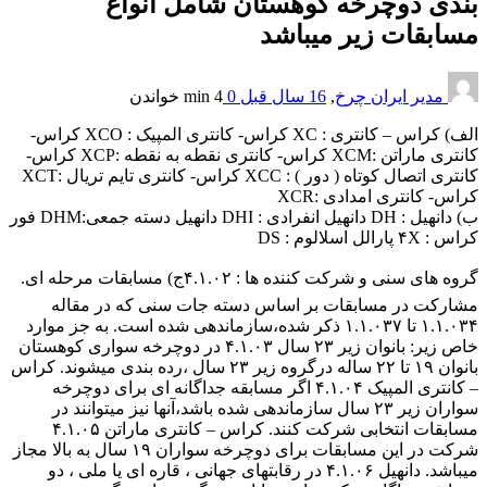
بندی دوچرخه کوهستان شامل انواع
مسابقات زیر میباشد
مدیر ایران چرخ
,
16 سال قبل
0
4 min
خواندن
الف) کراس – کانتری : XC کراس- کانتری المپیک : XCO کراس-
کانتری ماراتن :XCM کراس- کانتری نقطه به نقطه :XCP کراس-
کانتری اتصال کوتاه ( دور ) : XCC کراس- کانتری تایم تریال :XCT
کراس- کانتری امدادی :XCR
ب) دانهیل : DH دانهیل انفرادی : DHI دانهیل دسته جمعی:DHM فور
کراس : ۴X پارالل اسلالوم : DS
گروه های سنی و شرکت کننده ها : ۴.۱.۰۲ج) مسابقات مرحله ای.
مشارکت در مسابقات بر اساس دسته جات سنی که در مقاله
۱.۱.۰۳۴ تا ۱.۱.۰۳۷ ذکر شده،سازماندهی شده است. به جز موارد
خاص زیر: بانوان زیر ۲۳ سال ۴.۱.۰۳ در دوچرخه سواری کوهستان
بانوان ۱۹ تا ۲۲ ساله درگروه زیر ۲۳ سال ،رده بندی میشوند. کراس
– کانتری المپیک ۴.۱.۰۴ اگر مسابقه جداگانه ای برای دوچرخه
سواران زیر ۲۳ سال سازماندهی شده باشد،آنها نیز میتوانند در
مسابقات انتخابی شرکت کنند. کراس – کانتری ماراتن ۴.۱.۰۵
شرکت در این مسابقات برای دوچرخه سواران ۱۹ سال به بالا مجاز
میباشد. دانهیل ۴.۱.۰۶ در رقابتهای جهانی ، قاره ای یا ملی ، دو