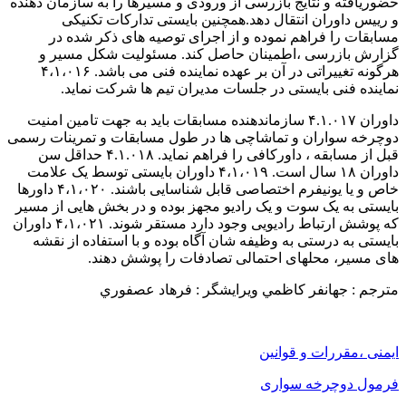
حضوریافته و نتایج بازرسی از ورودی و مسیرها را به سازمان دهنده
و رییس داوران انتقال دهد.همچنین بایستی تدارکات تکنیکی
مسابقات را فراهم نموده و از اجرای توصیه های ذکر شده در
گزارش بازرسی ،اطمینان حاصل کند. مسئولیت شکل مسیر و
هرگونه تغییراتی در آن بر عهده نماینده فنی می باشد. ۴،۱،۰۱۶
نماینده فنی بایستی در جلسات مدیران تیم ها شرکت نماید.
داوران ۴.۱.۰۱۷ سازماندهنده مسابقات باید به جهت تامین امنیت
دوچرخه سواران و تماشاچی ها در طول مسابقات و تمرینات رسمی
قبل از مسابقه ، داورکافی را فراهم نماید. ۴.۱.۰۱۸ حداقل سن
داوران ۱۸ سال است. ۴،۱،۰۱۹ داوران بایستی توسط یک علامت
خاص و یا یونیفرم اختصاصی قابل شناسایی باشند. ۴،۱،۰۲۰ داورها
بایستی به یک سوت و یک رادیو مجهز بوده و در بخش هایی از مسیر
که پوشش ارتباط رادیویی وجود دارد مستقر شوند. ۴،۱،۰۲۱ داوران
بایستی به درستی به وظیفه شان آگاه بوده و با استفاده از نقشه
های مسیر، محلهای احتمالی تصادفات را پوشش دهند.
مترجم : جهانفر كاظمي ويرايشگر : فرهاد عصفوري
ایمنی ،مقررات و قوانین
فرمول دوچرخه سواری