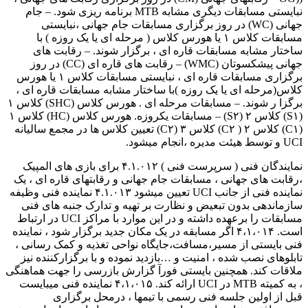
نبایستی مسابقات دیگری مشابه MTB برنامه ریزی شود. – جام
جهانی (WC) در روز برگزاری مسابقات جام جهانی ،نبایستی
مسابقات کلاس ۱ یا هورس کلاس ( مرحله ای یا یک روزه ) با
ساختار مشابه مسابقات قاره ای ، برگزار شوند. – رقابت های
جهانی پیشکسوتان (WMC) – رقابت های قاره ای (CC) در روز
برگزاری مسابقات قاره ای ، نبایستی مسابقات کلاس ۱ یا هورس
کلاس(مرحله ای یا یک روزه )با ساختار مشابه مسابقات قاره ای ،
برگزا ر شوند. – مسابقات مرحله ای . هورس کلاس (SHC) کلاس ۱
(S۱) کلاس ۲ (S۲) – مسابقات یکروزه. هورس کلاس (HC) کلاس ۱
(C۱) کلاس ۲ ( C۲) کلاس ۳ (C۲) تعیین کلاس ها در مجمع سالیانه
UCI و توسط هیئت مدیره ،انجام میشود.
نمایندگان فنی ( سرپرست فنی ) ۴.۱.۰۱۲ برای بازی های المپیک
،رقابت های جهانی ، مسابقات جام جهانی و رقابتهای قاره ای ، یک
نماینده فنی از جانب UCI تعیین میشود ۴.۱.۰۱۳ نماینده فنی وظیفه
سازماندهی بدون تبعیض و نظارت بر تهیه و تدارک جنبه های فنی
مسابقات را برعهده داشته و در این موارد با مراکز UCI در ارتباط
است. ۴،۱،۰۱۴ اگر مسابقه در یک مکان جدید برگزار شود ، نماینده
فنی بایستی از مسیر،مسافت،جایگاه نواحی تغذیه و کمک رسانی ،
تابلوهای نصب شده ، امنیت و …بازدید نموده و با برگزارکننده نیز
ملاقات کند. همچنین بایستی فورآ گزارش بازرسی را جهت هماهنگی
، به کمیته MTB در UCI ارائه کند. ۴،۱،۰۱۵ نماینده فنی میبایست
قبل از اولین جلسه فنی رسمی با تیمها ، درمحل برگزاری