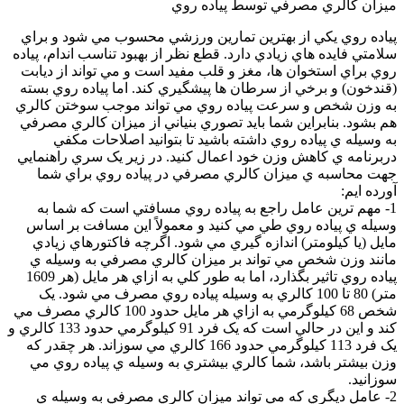
ميزان کالري مصرفي توسط پياده روي
پياده روي يکي از بهترين تمارين ورزشي محسوب مي شود و براي
سلامتي فايده هاي زيادي دارد. قطع نظر از بهبود تناسب اندام، پياده
روي براي استخوان ها، مغز و قلب مفيد است و مي تواند از ديابت
(قندخون) و برخي از سرطان ها پيشگيري کند. اما پياده روي بسته
به وزن شخص و سرعت پياده روي مي تواند موجب سوختن کالري
هم بشود. بنابراين شما بايد تصوري بنياني از ميزان کالري مصرفي
به وسيله ي پياده روي داشته باشيد تا بتوانيد اصلاحات مکفي
دربرنامه ي کاهش وزن خود اعمال کنيد. در زير يک سري راهنمايي
جهت محاسبه ي ميزان کالري مصرفي در پياده روي براي شما
آورده ايم:
1- مهم ترين عامل راجع به پياده روي مسافتي است که شما به
وسيله ي پياده روي طي مي کنيد و معمولاً اين مسافت بر اساس
مايل (يا کيلومتر) اندازه گيري مي شود. اگرچه فاکتورهاي زيادي
مانند وزن شخص مي تواند بر ميزان کالري مصرفي به وسيله ي
پياده روي تاثير بگذارد، اما به طور کلي به ازاي هر مايل (هر 1609
متر) 80 تا 100 کالري به وسيله پياده روي مصرف مي شود. يک
شخص 68 کيلوگرمي به ازاي هر مايل حدود 100 کالري مصرف مي
کند و اين در حالي است که يک فرد 91 کيلوگرمي حدود 133 کالري و
يک فرد 113 کيلوگرمي حدود 166 کالري مي سوزاند. هر چقدر که
وزن بيشتر باشد، شما کالري بيشتري به وسيله ي پياده روي مي
سوزانيد.
2- عامل ديگري که مي تواند ميزان کالري مصرفي به وسيله ي