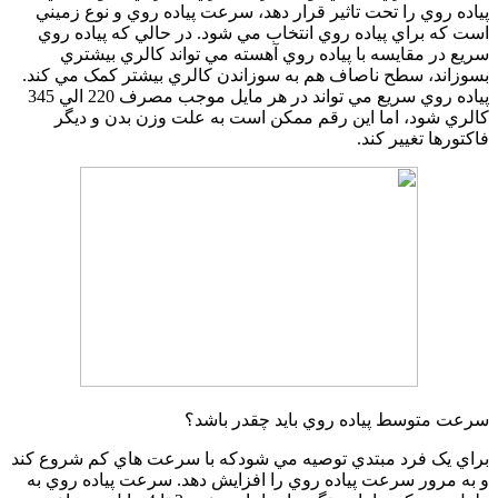
پياده روي را تحت تاثير قرار دهد، سرعت پياده روي و نوع زميني
است که براي پياده روي انتخاب مي شود. در حالي که پياده روي
سريع در مقايسه با پياده روي آهسته مي تواند کالري بيشتري
بسوزاند، سطح ناصاف هم به سوزاندن کالري بيشتر کمک مي کند.
پياده روي سريع مي تواند در هر مايل موجب مصرف 220 الي 345
کالري شود، اما اين رقم ممکن است به علت وزن بدن و ديگر
فاکتورها تغيير کند.
سرعت متوسط پياده روي بايد چقدر باشد؟
براي يک فرد مبتدي توصيه مي شودکه با سرعت هاي کم شروع کند
و به مرور سرعت پياده روي را افزايش دهد. سرعت پياده روي به