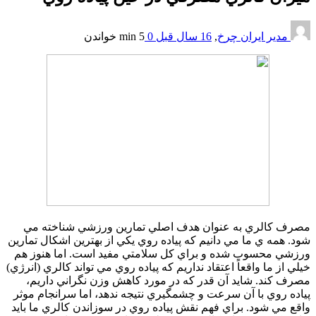
مدیر ایران چرخ
,
16 سال قبل
0
5 min
خواندن
مصرف کالري به عنوان هدف اصلي تمارين ورزشي شناخته مي
شود. همه ي ما مي دانيم که پياده روي يکي از بهترين اشکال تمارين
ورزشي محسوب شده و براي کل سلامتي مفيد است. اما هنوز هم
خيلي از ما واقعاً اعتقاد نداريم که پياده روي مي تواند کالري (انرژي)
مصرف کند. شايد آن قدر که در مورد کاهش وزن نگراني داريم،
پياده روي با آن سرعت و چشمگيري نتيجه ندهد، اما سرانجام موثر
واقع مي شود. براي فهم نقش پياده روي در سوزاندن کالري ما بايد