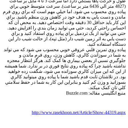
طول و حرکت پاها بستگي دارد اما سرعت 3 تا 4 مايل بر ساعت
(4827 متر الي 6436 متر بر ساعت). سرعت متوسط خوبي براي
پياده روي محسوب مي شود. اما خيلي مهم است که براي روي فرم
ماندن و دست يابي به هدف خود در کاهش وزن منظم باشيد. براي
اين کار بايد حداقل 30 دقيقه وقت اختصاص دهيد. به محض آن که
احساس راحتي کرديد، حتي مي توانيد زمان بندي را افزايش دهيد.
حتي مي توانيد از يک تردميل براي پياده روي استفاد کنيد و براي
دست يابي به اثر زمين شيب دار (مثل تپه)، از حالت شيب دار اين
دستگاه استفاده کنيد.
پياده روي تمرين قلبي عروقي خوبي محسوب مي شود که مي تواند
به شما در سوزاندن کالري، کاهش وزن، روي فرم ماندن و
جلوگيري نسبي از بعضي بيماري ها کمک کند. هرگز انتظار معجزه
نداشته باشيد چرا که پياده روي نتايج فوري در بر ندارد. شما هميشه
از اين که اين ميزان کالري سوزانده مي شود، شگفت زده خواهيد
بود. در تلاشتان ثابت قدم باشيد شما با پياده روي ميتوانيد کالري
بسوزانيد و وزن کم کنيد و بنابراين اين کار به شما در حفظ سلامتي
کلي تان کمک ميکند.
منبع انگليسي مقاله: Buzzle.com
http://www.rasekhoon.net/Article/Show-44319.aspx