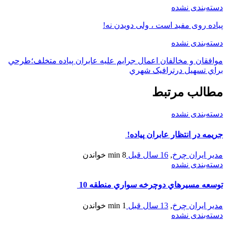
دسته‌بندی نشده
پیاده روی مفید است ، ولی دویدن نه!
دسته‌بندی نشده
موافقان و مخالفان اعمال جرايم عليه عابران پياده متخلف؛طرحي
براي تسهيل درترافيک شهري
مطالب مرتبط
دسته‌بندی نشده
جريمه در انتظار عابران پياده!
مدیر ایران چرخ
,
16 سال قبل
8 min
خواندن
دسته‌بندی نشده
توسعه مسيرهاي دوچرخه سواري منطقه 10
مدیر ایران چرخ
,
13 سال قبل
1 min
خواندن
دسته‌بندی نشده