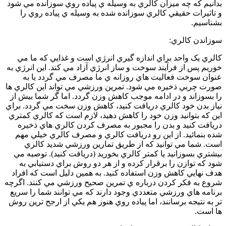
بدانيم که چه ميزان کالري به وسيله ي پياده روي سوزانده مي شود
و تاثيرات حقيقي کالري سوزانده شده به وسيله ي پياده روي را
بشناسيم.
سوزاندن کالري:
کالري يک واحد براي اندازه گيري انرژي است و غذايي که ما مي
خوريم پس از فرآيند سوخت و ساز انرژي آزاد مي کند. اين انرژي به
عنوان سوخت فعاليت هاي روزانه ي ما مصرف مي گردد يا به
صورت چربي ذخيره مي شود. تمرين ورزشي مي تواند اين کالري ها
را بسوزاند و در ادامه موجب کاهش وزن گردد. اما گر شما بيش از
نياز بدن خود کالري دريافت کنيد، کاهش وزن سخت مي گردد. براي
اين که بتوانيد وزن خود را کاهش دهيد، لازم است که کالري کمتري
دريافت کنيد و بدن را مجبور به مصرف کردن کالري هاي ذخيره
شده بنمائيد. از اين رو دريافت کالري و مصرف کالري خيلي مهم
است. شما مي توانيد که از طريق تمارين ورزشي شديد کالري
بيشتري بسوزانيد يا کمتر کالري بخوريد (دريافت کنيد). توصيه مي
شود که توازن را برقرار کرده و از هر دو روش براي دستيابي به
هدف نهايي کاهش وزن استفاده کنيد. به همين دليل است که افراد
شروع به فکر کردن درباره ي تمرين صحيح ورزشي مي کنند. اگرچه
برنامه هاي ورزشي متعددي وجود دارند که مي توانند شما را سريع
تر به نتيجه برسانند، اما پياده روي هنوز هم يکي از ارجح ترين روش
ها است.