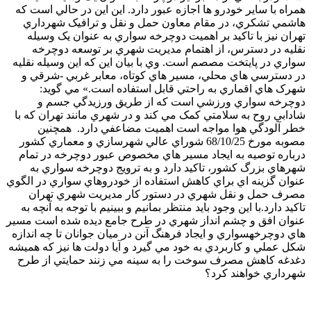
همراه با ساير خودرو ها اجازه عبور دارد. اين اين در حالي است که
هاشمي تشکري، در مقام معاون حمل و نقل و ترافيک شهرداري
تهران نيز با تاکيد بر اهميت دوچرخه سواري به عنوان يک وسيله
نقليه در دسترس، از اهتمام مديريت شهري بر توسعه دوچرخه
سواري در پايتخت مصصم است. وي با بيان اين که اين وسيله نقليه
در دسترسي هاي محلي، مسير هاي کوتاه، معابر غربي -شرقي و
شهرک هاي اقماري به راحتي قابل استفاده است.» مي گويد:
دوچرخه سواري ورزشي است که از طريق ورزيدگي جسم و
شادابي روح به سلامتي کمک مي کند و در شهري مانند تهران که با
خطر آلودگي هوا مواجه است اهميت مضاعفي دارد. همچنين
مصوبه مورخ 68/10/25 شوراي عالي شهرسازي و معماري کشور
درباره توصيه به ايجاد مسير هاي مخصوص عبور دوچرخه در تمام
شهرهاي بزرگ کشور، تاکيد دارد و به ترويج دوچرخه سواري به
عنوان گزينه اي براي کاهش استفاده از خودروهاي سواري در الگوي
مصرف حمل و نقل شهري در دستور کار مديريت شهري تهران
تاکيد دارد.با اين وجود بايد منتظر بمانيم و ببينيم با توجه به آنچه به
عنوان افق و چشم انداز شهري در طرح جامع ديده شده است مسير
هاي دوچرخهسواري و ايجاد فرهنگ آنن در ميان جوانان تا چه اندازه
شکل عملي و کاربردي به خود مي گيرد و آيا دولت ها نيز که هميشه
دغدغه کاهش مصرف سوخت را به سينه مي زنند حمايتي از طرح
شهرداري خواهند کرد؟