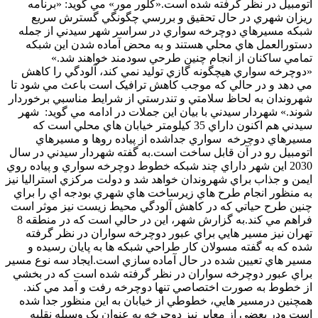
اتومبيل در نظر گرفته شده است.«کلور مور» مي گويد: «برنامه
ريزان شهري در حال تحقيق و بررسي چگونگي گسترش سريع
شبکه مسيرهاي دوچرخه سواري در سراسر شهر سيدني از جمله
دستورالعمل هاي محلي هستند و به محض آماده شدن اين شبکه
تمامي ساکنان از انجام چنين طرحي سودمند خواهند شد.»
«دوچرخه سواري هيچگونه گازي توليد نمي کند، آلودگي را کاهش
مي دهد و در حالي که موجب کاهش ترافيک است باعث مي شود تا
شهروندان به لحاظ سلامتي و تندرستي از شرايط مناسبي برخوردار
شوند.» شهردار سيدني با بيان اين جملات در ادامه مي گويد: شهر
سيدني هم اکنون داراي 35 کيلومتر خيابان هاي محلي است که
مسيرهاي دوچرخه سواري جداشده از پياده روها و مسيرهاي
اتومبيل رو در آن قابل ساخت است.به گفته شهردار سيدني در سال
2030 اين شهر داراي چند شبکه خطوط دوچرخه سواري و پياده روي
ايمن و جذاب براي شهروندان خواهد شد و دولت مرکزي استراليا نيز
به منظور انجام طرح هاي زيرساخت هاي شهري بودجه اي را براي
چنين طرح حياتي که در کاهش آلودگي محيط زيست نيز موثر است
فراهم مي کند.به گزارش شهر، اين در حالي است که در منطقه 8
تهران نيز مسير هايي براي عبور دوچرخه سواران در نظر گرفته
شده که به گفته مسولان کار طراحي شبکه ها به پايان رسيده و
مسير هاي تعيين شده در حال آماده سازي است.ايجاد سه نوع مسير
براي عبور دوچرخه سواران در نظر گرفته شده است که در بخشي
از خطوط به صورت اختصاصي تنها دوچرخه رفت و آمد مي کند.
همچنين درمسير هايي، خطوطي از خيابان به اين منظور جدا شده
است ودر بعضي از معابر نيز دوچرخه به عنوان يک وسيله نقليه