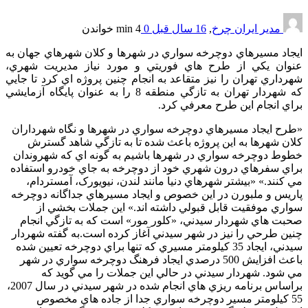
مدیر ایران چرخ
,
16 سال قبل
0
4 min
خواندن
ايجاد مسيرهاي دوچرخه سواري در شهرها و کلان شهرهاي جهان به
عنوان يکي از طرح هاي فوريتي و مورد نياز مديريت شهري،
شهرداري تهران را نيز متقاعد به انجام چنين پروژه اي کرد تا جايي
که شهردار تهران به تازگي منطقه 8 را به عنوان پايگاه آزمايشي
براي انجام اين طرح معرفي کرد.
«طرح ايجاد مسيرهاي دوچرخه سواري در شهرها و نگاه شهرداران
کلان شهرها به اين پروژه باعث شده تا به تازگي شاهد گسترش
خطوط دوچرخه سواري در شهرها باشيم به گونه اي که شهروندان
براي سفرهاي درون شهري خود از دوچرخه به جاي خودرو استفاده
مي کنند.» «بيشتر شهرهاي دنيا مانند لندن، نيويورک، آمستردام،
پاريس و ملبورن در اين خصوص و ايجاد مسيرهاي جداگانه دوچرخه
سواري موفقيت قابل قبولي داشته اند.» اين جملات بخشي از
صحبت هاي شهردار سيدني، «کلور مور» است که به تازگي انجام
چنين طرحي را نيز در شهر سيدني آغاز کرده است.به گفته شهردار
سيدني، ايجاد 35 کيلومتر مسيري که تنها براي دوچرخه تعيين شده
باعث افزايش 500 درصدي ايجاد فرهنگ دوچرخه سواري در شهر
مي شود. شهردار سيدني در حالي اين جملات را مي گويد که
براساس برنامه ريزي هاي انجام شده در شهر سيدني در سال 2007،
55 کيلومتر مسير دوچرخه سواري جدا از جاده هاي مخصوص