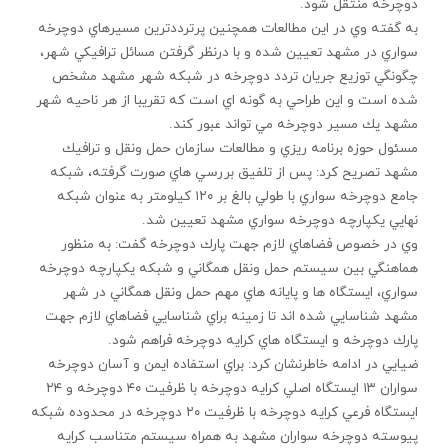
دوچرخه منتقل شود.
به گفته وي در اين مطالعات همچنين پرترددترين مسيرهاي دوچرخه
سواري در مشهد تعيين شده و با درنظر گرفتن مسائل ترافيكي شهر،
چگونگي توزيع جريان تردد دوچرخه در شبكه شهر مشهد مشخص
شده است و اين طراحي به گونه اي است كه تقريبا از هر ناحيه شهر
مشهد يك مسير دوچرخه مي تواند عبور كند.
مسئول حوزه برنامه ريزي و مطالعات سازمان حمل ونقل و ترافيك
مشهد تصريح كرد: پس از تلفيق بررسي هاي صورت گرفته، شبكه
جامع دوچرخه سواري با طولي بالغ بر ۱۲۰ كيلومتر به عنوان شبكه
نهايي يكپارچه دوچرخه سواري مشهد تعيين شد.
وي در خصوص فضاهاي لازم جهت پارك دوچرخه گفت: به منظور
هماهنگي بين سيستم حمل ونقل همگاني و شبكه يكپارچه دوچرخه
سواري، ايستگاه ها و پايانه هاي مهم حمل ونقل همگاني در شهر
مشهد شناسايي شده اند تا زمينه براي شناسايي فضاهاي لازم جهت
پارك دوچرخه و ايستگاه هاي كرايه دوچرخه فراهم شود.
ضيايي در ادامه خاطرنشان كرد: براي استفاده ايمن و آسان دوچرخه
سواران ۱۳ ايستگاه اصلي كرايه دوچرخه با ظرفيت ۴۰ دوچرخه و ۲۴
ايستگاه فرعي كرايه دوچرخه با ظرفيت ۲۰ دوچرخه در محدوده شبكه
پيوسته دوچرخه سواران مشهد به همراه سيستم متناسب كرايه