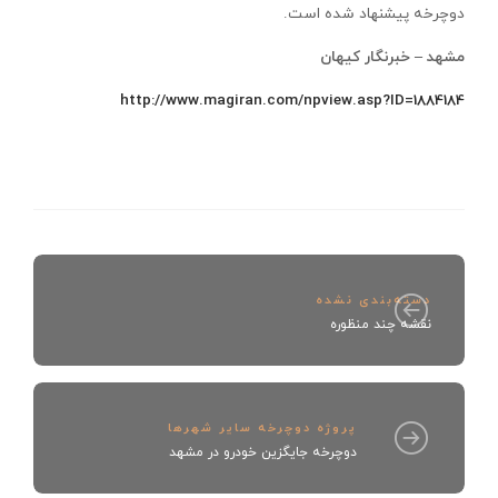
دوچرخه پيشنهاد شده است.
مشهد – خبرنگار كيهان
http://www.magiran.com/npview.asp?ID=1884184
دسته‌بندی نشده
نقشه چند منظوره
پروژه دوچرخه سایر شهرها
دوچرخه جايگزين خودرو در مشهد