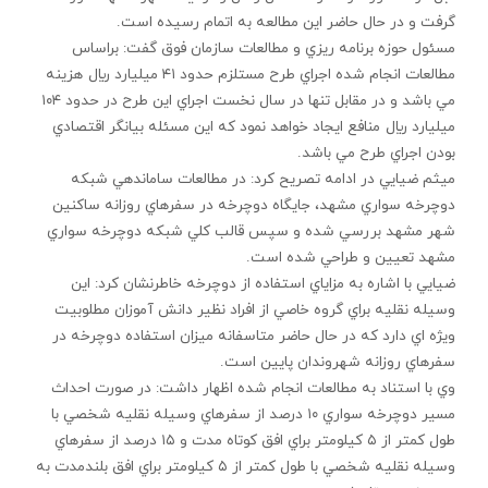
گرفت و در حال حاضر اين مطالعه به اتمام رسيده است.
مسئول حوزه برنامه ريزي و مطالعات سازمان فوق گفت: براساس
مطالعات انجام شده اجراي طرح مستلزم حدود ۴۱ ميليارد ريال هزينه
مي باشد و در مقابل تنها در سال نخست اجراي اين طرح در حدود ۱۰۴
ميليارد ريال منافع ايجاد خواهد نمود كه اين مسئله بيانگر اقتصادي
بودن اجراي طرح مي باشد.
ميثم ضيايي در ادامه تصريح كرد: در مطالعات ساماندهي شبكه
دوچرخه سواري مشهد، جايگاه دوچرخه در سفرهاي روزانه ساكنين
شهر مشهد بررسي شده و سپس قالب كلي شبكه دوچرخه سواري
مشهد تعيين و طراحي شده است.
ضيايي با اشاره به مزاياي استفاده از دوچرخه خاطرنشان كرد: اين
وسيله نقليه براي گروه خاصي از افراد نظير دانش آموزان مطلوبيت
ويژه اي دارد كه در حال حاضر متاسفانه ميزان استفاده دوچرخه در
سفرهاي روزانه شهروندان پايين است.
وي با استناد به مطالعات انجام شده اظهار داشت: در صورت احداث
مسير دوچرخه سواري ۱۰ درصد از سفرهاي وسيله نقليه شخصي با
طول كمتر از ۵ كيلومتر براي افق كوتاه مدت و ۱۵ درصد از سفرهاي
وسيله نقليه شخصي با طول كمتر از ۵ كيلومتر براي افق بلندمدت به