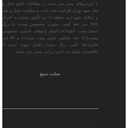
با كریدورهای پیش بینی شده در مطالعات جامع حمل و
نقل شهر تهران طراحی شده است و معاونت حمل و نقل
و ترافیک شهرداری منطقه 11 نیز تاکنون نسبت به اجرای
3000 متر خط كشی محوری مخصوص پیست (با رنگ
سفید)،نصب تابلو10عدد(انواع تابلوهای اخباری مخصوص
پیست)،32 عدد شابلون مسیر ویژه دوچرخه و 80 عدد
فلش(خط كشی رنگ سفید) اقدام نموده است تا
علاقمندان بتوانند به راحتی در این مسیر تردد نمایند.
سايت منبع