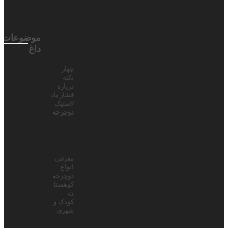
موضوعات
داغ
چهار
نکته
درباره
فشار باد
لاستیک
دوچرخه
معرفی
انواع
دوچرخه
کوهستا
ن،
کودک و
شهری