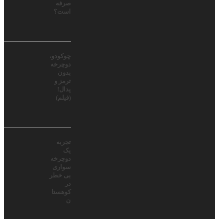
صرفه
است؟
چوکودو،
دوچرخه
بدون
ترمز و
پدال!
(فیلم)
تجربه
یک
دوچرخه
سواری
بی خطر
در
کوهستا
ن