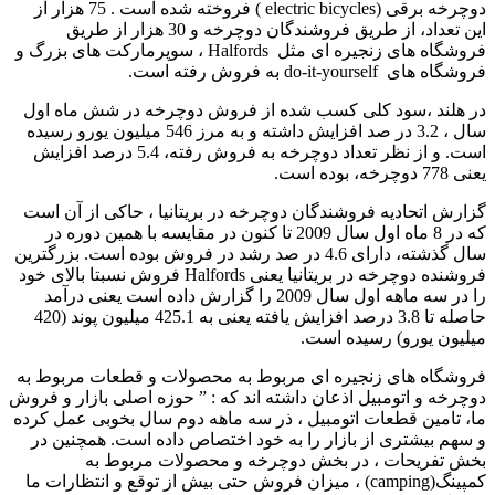
دوچرخه برقی (electric bicycles ) فروخته شده است . 75 هزار از
این تعداد، از طریق فروشندگان دوچرخه و 30 هزار از طریق
فروشگاه های زنجیره ای مثل Halfords ، سوپرمارکت های بزرگ و
فروشگاه های do-it-yourself به فروش رفته است.
در هلند ،سود کلی کسب شده از فروش دوچرخه در شش ماه اول
سال ، 3.2 در صد افزایش داشته و به مرز 546 میلیون یورو رسیده
است. و از نظر تعداد دوچرخه به فروش رفته، 5.4 درصد افزایش
یعنی 778 دوچرخه، بوده است.
گزارش اتحادیه فروشندگان دوچرخه در بریتانیا ، حاکی از آن است
که در 8 ماه اول سال 2009 تا کنون در مقایسه با همین دوره در
سال گذشته، دارای 4.6 در صد رشد در فروش بوده است. بزرگترین
فروشنده دوچرخه در بریتانیا یعنی Halfords فروش نسبتا بالای خود
را در سه ماهه اول سال 2009 را گزارش داده است یعنی درآمد
حاصله تا 3.8 درصد افزایش یافته یعنی به 425.1 میلیون پوند (420
میلیون یورو) رسیده است.
فروشگاه های زنجیره ای مربوط به محصولات و قطعات مربوط به
دوچرخه و اتومبیل اذعان داشته اند که : ” حوزه اصلی بازار و فروش
ما، تامین قطعات اتومبیل ، ذر سه ماهه دوم سال بخوبی عمل کرده
و سهم بیشتری از بازار را به خود اختصاص داده است. همچنین در
بخش تفریحات ، در بخش دوچرخه و محصولات مربوط به
کمپینگ(camping) ، میزان فروش حتی بیش از توقع و انتظارات ما