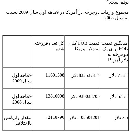
بوده است.”
مجموع واردات دوچرخه در آمریکا در 9ماهه اول سال 2009 نسبت
به سال 2008
میانگین قیمت
قیمت FOB کلی
کل تعدادفروخته
FOB برای یک
به دلار آمریکا
شده
دوچرخه به
دلار آمریکا
11691308
71.21 دلار
832537414دلار
9ماهه اول
سال 2009
13810098
67.71 دلار
935038705 دلار
9ماهه اول
سال 2008
2118790-
3.5 دلار
102501291- دلار
مقدار واریانس
یااختلاف