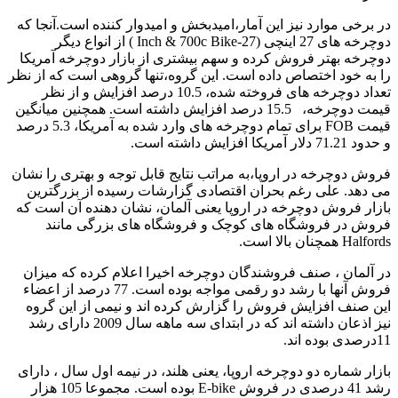
در برخی موارد نیز این آمار،امیدبخش و امیدوار کننده است.آنجا که
دوچرخه های 27 اینچی (27-Inch & 700c Bike ) از انواع دیگر
دوچرخه بهتر فروش کرده و سهم بیشتری از بازار دوچرخه آمریکا
را به خود اختصاص داده است. این گروه،تنها گروهی است که از نظر
تعداد دوچرخه های فروخته شده، 10.5 درصد افزایش و از نظر
قیمت دوچرخه، 15.5 درصد افزایش داشته است. همچنین میانگین
قیمت FOB برای تمام دوچرخه های وارد شده به آمریکا، 5.3 درصد
و حدود 71.21 دلار آمریکا افزایش داشته است.
فروش دوچرخه در اروپا،به مراتب نتایج قابل توجه و بهتری را نشان
می دهد. علی رغم بحران اقتصادی گزارشات رسیده از بزرگترین
بازار فروش دوچرخه در اروپا یعنی آلمان، نشان دهنده آن است که
فروش در فروشگاه های کوچک و فروشگاه های بزرگی مانند
Halfords همچنان بالا است.
در آلمان ، صنف فروشندگان دوچرخه اخیرا اعلام کرده که میزان
فروش آنها با رشد دو رقمی مواجه بوده است. 77 درصد از اعضاء
این صنف افزایش فروش را گزارش کرده اند و نیمی از این گروه
نیز اذعان داشته اند که در ابتدای سه ماهه سال 2009 دارای رشد
11درصدی بوده اند.
بازار شماره دو دوچرخه اروپا، یعنی هلند، در نیمه اول سال ، دارای
رشد 41 درصدی در فروش E-bike بوده است. مجموعا 105 هزار