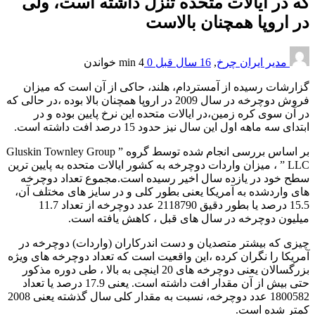
که در ایالات متحده تنزل داشته است، ولی
در اروپا همچنان بالاست
مدیر ایران چرخ
,
16 سال قبل
0
4 min
خواندن
گزارشات رسیده از آمستردام، هلند، حاکی از آن است که میزان
فروش دوچرخه در سال 2009 در اروپا همچنان بالا بوده ،در حالی که
در آن سوی کره زمین،در ایالات متحده این نرخ پایین بوده و در
ابتدای سه ماهه اول این سال نیز حدود 15 درصد افت داشته است.
بر اساس بررسی انجام شده توسط گروه ” Gluskin Townley Group
LLC ” ، میزان واردات دوچرخه به کشور ایالات متحده به پایین ترین
سطح خود در یازده سال اخیر رسیده است.مجموع تعداد دوچرخه
های واردشده به آمریکا یعنی بطور کلی و در سایز های مختلف آن،
15.5 درصد یا بطور دقیق 2118790 عدد دوچرخه از تعداد 11.7
میلیون دوچرخه در سال های قبل ، کاهش یافته است.
چیزی که بیشتر متصدیان و دست اندرکاران (واردات) دوچرخه در
آمریکا را نگران کرده ،این واقعیت است که تعداد دوچرخه های ویژه
بزرگسالان یعنی دوچرخه های 20 اینچی به بالا ، طی دوره مذکور
حتی بیش از آن مقدار افت داشته است. یعنی 17.9 درصد یا تعداد
1800582 عدد دوچرخه، نسبت به مقدار کلی سال گذشته یعنی 2008
کمتر شده است.