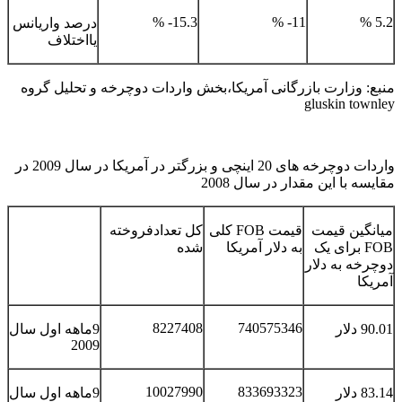
15.3- %
11- %
5.2 %
درصد واریانس
یااختلاف
منبع: وزارت بازرگانی آمریکا،بخش واردات دوچرخه و تحلیل گروه
gluskin townley
واردات دوچرخه های 20 اینچی و بزرگتر در آمریکا در سال 2009 در
مقایسه با این مقدار در سال 2008
میانگین قیمت
قیمت FOB کلی
کل تعدادفروخته
FOB برای یک
به دلار آمریکا
شده
دوچرخه به دلار
آمریکا
8227408
740575346
90.01 دلار
9ماهه اول سال
2009
10027990
833693323
83.14 دلار
9ماهه اول سال