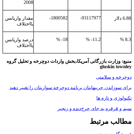
2008
1800582-
93117977-
6.88 دلار
مقدار واریانس
یااختلاف
18- %
11.2- %
8.3 %
درصد واریانس
یااختلاف
منبع: وزارت بازرگانی آمریکا،بخش واردات دوچرخه و تحلیل گروه
gluskin townley
دوچرخه و سلامتی
برای سوزاندن چربیهایتان برنامه دوچرخه سواریتان را تغییر دهید
تکنولوژی و تازه ها
سیم و قرقره به جای چرخ‌دنده و زنجیر
مطالب مرتبط