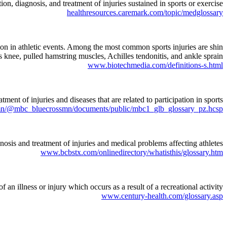
n, diagnosis, and treatment of injuries sustained in sports or exercise …
healthresources.caremark.com/topic/medglossary
ation in athletic events. Among the most common sports injuries are shin
s knee, pulled hamstring muscles, Achilles tendonitis, and ankle sprain. …
www.biotechmedia.com/definitions-s.html
ent of injuries and diseases that are related to participation in sports.
mn/@mbc_bluecrossmn/documents/public/mbc1_glb_glossary_pz.hcsp
osis and treatment of injuries and medical problems affecting athletes.
www.bcbstx.com/onlinedirectory/whatisthis/glossary.htm
 an illness or injury which occurs as a result of a recreational activity.
www.century-health.com/glossary.asp