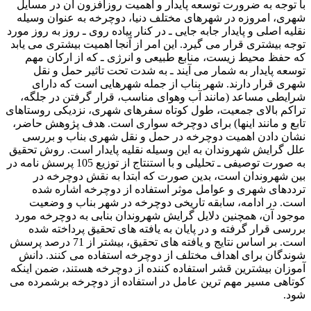
با توجه به ضرورت توسعه پایدار و اهمیت روزافزون آن در مسایل
شهری، امروزه در شهرهای مختلف دنیا، دوچرخه به عنوان وسیله
نقلیه اصلی و پایدار جابه جایی ـ در کنار پیاده روی ـ روز به روز مورد
توجه بیشتری قرار می گیرد. این امر از آنجا اهمیت بیشتری می یابد
که حفظ محیط زیست، منابع طبیعی و انرژی ـ که از ارکان مهم
توسعه پایدار به شمار می آیند ـ به شدت تحت تاثیر حمل و نقل
شهری قرار دارند. شهر بناب از جمله شهرهایی است که دارای
شرایطی مساعد (مانند آب وهوای مناسب، قرار گرفتن در جلگه،
تراکم بالای جمعیت، طول کوتاه سفرهای شهری، نزدیکی روستاهای
تابع و مانند اینها) برای دوچرخه سواری است. هدف پژوهش حاضر،
نشان دادن اهمیت دوچرخه در حمل و نقل شهری بناب و بررسی
علل گرایش شهروندان به این وسیله نقلیه پایدار است. روش تحقیق
به صورت توصیفی ـ تحلیلی و با استنتاج از توزیع 105 پرسش نامه در
بین شهروندان است، بدین صورت که ابتدا به نقش دوچرخه در
ترددهای شهری و عوامل موثر استفاده از دوچرخه اشاره شده
است. در ادامه، سابقه تاریخی دوچرخه در شهر بناب و وضعیت
موجود آن، همچنین دلایل گرایش شهروندان بنابی به دوچرخه مورد
بررسی قرار گرفته و در پایان به یافته های تحقیق پرداخته شده
است. بر اساس نتایج و یافته های تحقیق، بیشتر از 71 درصد پرسش
شوندگان برای اهداف مختلف از دوچرخه استفاده می کنند. دانش
آموزان بیشترین قشر استفاده کننده از دوچرخه هستند، ضمن اینکه
کوتاهی مسیر مهم ترین عامل در استفاده از دوچرخه برشمرده می
شود.