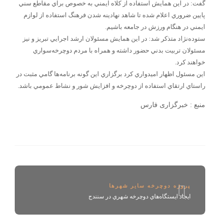
گفت: ‌در اين همايش استفاده از كلاه ايمني به خصوص براي مقاطع سني
پايين ضروري اعلام شده تا شاهد نهادينه شدن فرهنگ استفاده از لوازم
ايمني در هنگام ورزش در جامعه باشيم.
ستوده‌نژاد متذكر شد: ‌در اين همايش مسئولان ارشد اجرايي تبريز و نيز
مسئولان تربيت بدني حضور داشته و همراه با مردم دوچرخه‌سواري
خواهند كرد.
اين مسئول اظهار اميدواري كرد برگزاري اين گونه برنامه‌ها گامي مثبت در
راستاي ارتقاي استفاده از دوچرخه و افزايش شور و نشاط عمومي باشد.
منبع : خبرگزاری فارس
پروژه دوچرخه سایر شهرها
ايجاد ايستگاه‌هاي دوچرخه شهري در سنندج