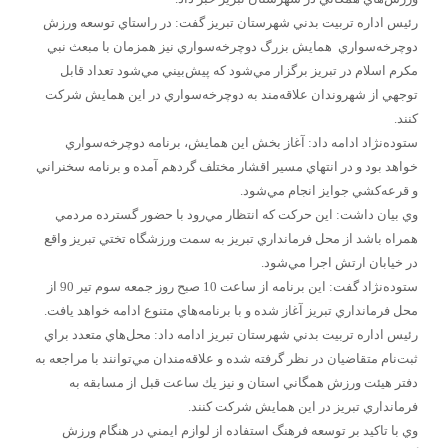
رئيس اداره تربيت بدني شهرستان تبريز گفت: در راستاي توسعه ورزش
دوچرخه‌سواري ‌ همايش بزرگ دوچرخه‌سواري نيز همزمان با مبعث نبي
مكرم اسلام در تبريز برگزار مي‌شود كه پيش‌بيني مي‌شود تعداد قابل
توجهي از شهروندان علاقه‌مند به دوچرخه‌سواري در اين همايش شركت
كنند.
ستوده‌نژاد ادامه داد: آغاز بخش اين همايش، برنامه دوچرخه‌سواري
خواهد بود و در انتهاي مسير اقشار مختلف گردهم آمده و برنامه سخنراني
و قرعه‌كشي جوايز انجام مي‌شود.
وي بيان داشت: اين حركت كه انتظار مي‌رود با حضور گسترده مردمي
همراه باشد از محل فرمانداري تبريز به سمت ورزشگاه تختي تبريز واقع
در خيابان ارتش اجرا مي‌شود.
ستوده‌نژاد گفت: ‌اين برنامه از ساعت 10 صبح روز جمعه سوم تير 90 از
محل فرمانداري تبريز آغاز شده و با برنامه‌هاي متنوع ادامه خواهد يافت.
رئيس اداره تربيت بدني شهرستان تبريز ادامه داد: محل‌هاي متعدد براي
ثبت‌نام متقاضيان در نظر گرفته شده و علاقه‌مندان مي‌توانند با مراجعه به
دفتر هيئت ورزش همگاني استان و نيز يك ساعت قبل از مسابقه به
فرمانداري تبريز در اين همايش شركت كنند.
وي با تاكيد بر توسعه فرهنگ استفاده از لوازم ايمني در هنگام ورزش