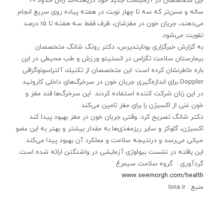
این متخصصان در آزمایشات جدید خود دریافته‌اند زنان حدود 60
ساله و مسن‌تر كه سه تا چهار نوبت در هفته پیاده روی سریع انجام
می‌دهند، جریان خون در مغزشان، ظرف فقط سه هفته تا 15 درصد
تقویت می‌شود.
به گزارش خبرگزاری یونایتدپرس، دكتر رونگ شانگ متخصصان
بیمارستان سلامت تگزاس در انستیتو ورزش و طب محیطی در این
باره خاطرنشان كرده است: این متخصصان از تكنیك آلتراسونوگرافی
Doppler برای اندازه‌گیری جریان خون در سرخرگ‌های داخلی كاروتید
در این زنان شركت كننده استفاده كردند. این سرخرگ‌ها قند مغز و
خون غنی از اكسیژن را برای مغز تامین می‌كند.
دكتر شانگ تصریح كرد: وقتی جریان خون در مغز بهبود پیدا كند
اكسیژن، گلوكز و سایر ریزمغذی‌ها به مقدار بیشتر و بهتر به این عضو
حیاتی می‌رسد و درنتیجه سلامت و عملكرد آن بهبود پیدا می‌كند.
این یافته در نشست بیولوژی آزمایشی در واشنگتن ارائه شده است.
گردآوری : گروه سلامت سیمرغ
www.seemorgh.com/health
منبع : Isna.ir