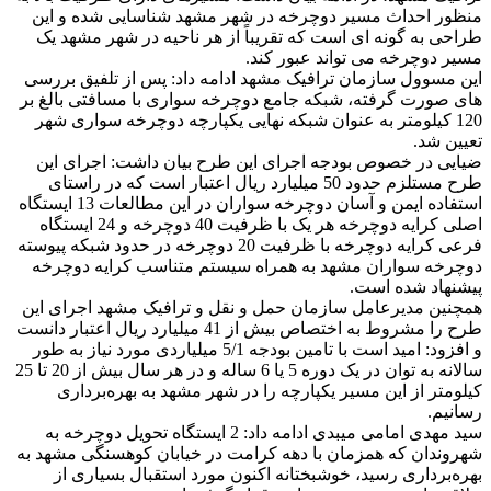
منظور احداث مسیر دوچرخه در شهر مشهد شناسایی شده و این
طراحی به گونه ای است که تقریباً از هر ناحیه در شهر مشهد یک
مسیر دوچرخه می تواند عبور کند.
این مسوول سازمان ترافیک مشهد ادامه داد: پس از تلفیق بررسی
های صورت گرفته، شبکه جامع دوچرخه سواری با مسافتی بالغ بر
120 کیلومتر به عنوان شبکه نهایی یکپارچه دوچرخه سواری شهر
تعیین شد.
ضیایی در خصوص بودجه اجرای این طرح بیان داشت: اجرای این
طرح مستلزم حدود 50 میلیارد ریال اعتبار است که در راستای
استفاده ایمن و آسان دوچرخه سواران در این مطالعات 13 ایستگاه
اصلی کرایه دوچرخه هر یک با ظرفیت 40 دوچرخه و 24 ایستگاه
فرعی کرایه دوچرخه با ظرفیت 20 دوچرخه در حدود شبکه پیوسته
دوچرخه سواران مشهد به همراه سیستم متناسب کرایه دوچرخه
پیشنهاد شده است.
همچنین مدیرعامل سازمان حمل و نقل و ترافیک مشهد اجرای این
طرح را مشروط به اختصاص بیش از 41 میلیارد ریال اعتبار دانست
و افزود: امید است با تامین بودجه 5/1 میلیاردی مورد نیاز به طور
سالانه به توان در یک دوره 5 یا 6 ساله و در هر سال بیش از 20 تا 25
کیلومتر از این مسیر یکپارچه را در شهر مشهد به بهره‌برداری
رسانیم.
سید مهدی امامی میبدی ادامه داد: 2 ایستگاه تحویل دوچرخه به
شهروندان که همزمان با دهه کرامت در خیابان کوهسنگی مشهد به
بهره‌برداری رسید، خوشبختانه اکنون مورد استقبال بسیاری از