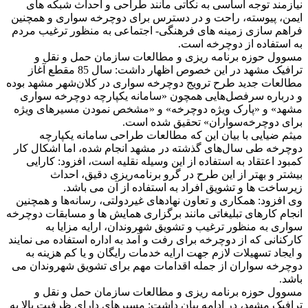
نیازمند توجه اساسی به نکاتی مانند طراحی و احداث شبکه های
ایمن، پیوسته، راحت و در دسترس برای دوچرخه سواری و همچنین
فراهم سازی زمینه های فرهنگی- اجتماعی به منظور ترغیب مردم
به استفاده از دوچرخه است.
مسوول حوزه برنامه ریزی و مطالعات سازمان حمل و نقل و
ترافیک مشهد در این خصوص اظهار داشت: سال 85 مقطع آغاز
مطالعات جدید طرح ترویج دوچرخه سواری در كلان‌شهر مشهد بوده
و درباره سرفصل‌هایی همچون «سامانه یکپارچه دوچرخه سواری
مشهد» و «پارک ویژه دوچرخه» و «مشخص نمودن مسیرهای ویژه
برای دوچرخه‌سواران» تحقیق شده است.
میثم ضیایی با بیان این که مطالعات طراحی سامانه یکپارچه
دوچرخه طی سال‌های گذشته در مشهد انجام شده، اما اشکال کار
کمبود اعتقاد به استفاده از این وسیله نقلیه است، افزود: کارایی
بیشتر و بهتر از این طرح در گرو برنامه‌ریزی دقیق، احداث
زیرساخت ها و تشویق افراد به استفاده از آن می باشد.
وی افزود: همکاری و تعاون نهادهای غیردولتی، رسانه‌ها و همچنین
انجام کارهای تبلیغاتی مانند برگزاری همایش ها و مسابقات دوچرخه
سواری به منظور ترغیب و تشویق شهروندان، ارایه مزایا به
کارکنانی که از دوچرخه برای رفت و آمد به اداره استفاده می نمایند
و ایجاد تسهیلات لازم جهت ارایه خدمات رایگان و یا کم هزینه به
دوچرخه سواران از جمله اقدامات مهم برای تشویق شهروندان می
باشد.
مسوول حوزه برنامه ریزی و مطالعات سازمان حمل و نقل و
ترافیک مشهد، در ادامه بیان داشت: مسیرهای دارای ظرفیت بالا به