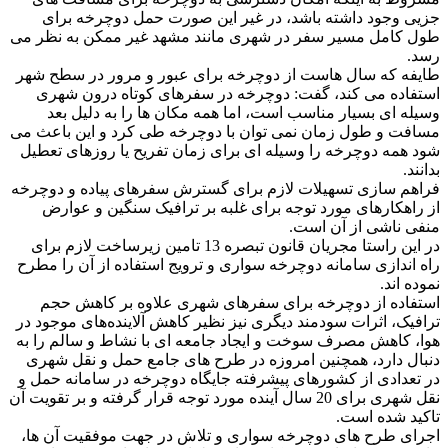
جزیی وجود داشته باشد، در غیر این صورت حمل دوچرخه برای
طول کامل مسیر سفر در شهری مانند مشهد غیر ممکن به نظر می
رسد.
طایفه که سال هاست از دوچرخه برای عبور و مرور در سطح شهر
استفاده می کند، گفت: دوچرخه در سفرهای کوتاه درون شهری
وسیله ای بسیار مناسب است، اما همه مکان ها را به دلیل بعد
مسافت و طول زمان نمی توان با دوچرخه طی کرد و این باعث می
شود همه دوچرخه را وسیله ای برای زمان تفریح یا روزهای تعطیل
بدانند.
فراهم سازی تسهیلات لازم برای گسترش سفرهای پیاده و دوچرخه
از راهکارهای مورد توجه برای غلبه بر ترافیک سنگین و عوارض
منفی ناشی از آن است.
در این راستا مجریان قانون تبصره 13 تامین زیرساخت لازم برای
راه اندازی سامانه دوچرخه سواری و ترویج استفاده از آن را مطرح
نموده اند.
استفاده از دوچرخه برای سفرهای شهری علاوه بر کاهش حجم
ترافیک، اثرات سودمند دیگری نیز نظیر کاهش آلاینده‌های موجود در
هوا، کاهش مصرف سوخت و ایجاد جامعه ای با نشاط و سالم را به
دنبال دارد، همچنین امروزه در طرح های جامع حمل و نقل شهری
در تعدادی از کشورهای پیشرفته جایگاه دوچرخه در سامانه حمل و
نقل شهری برای 20 سال آینده مورد توجه قرار گرفته و بر تقویت آن
تاکید شده است.
اجرای طرح های دوچرخه سواری و تلاش در جهت موفقیت آن ها،