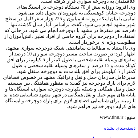
علاقمندان به دوچرخه سواری قرار گرفته است.
وی افزود: روزانه بیش از 70 دستگاه دوچرخه در ایستگاه‌های
دوچرخه خیابان کوهسنگی به شهروندان تحویل داده می‌شود.
امامی با بیان اینكه روزانه 4 میلیون و 225 هزار سفركامل در سطح
شهر مشهد انجام می شود، گفت: براساس آمار سال گذشته تنها
6درصد نفر سفرها در مشهد با دوچرخه انجام می شود، در حالی که
استفاده از دوچرخه برای گروه خاصی از افراد نظیر دانش‌آموزان از
مطلوبیت ویژه ای برخوردار است.
وی با استناد به مطالعات ساماندهی شبكه دوچرخه سواری مشهد،
اظهار كرد: در صورت ساخت مسیر دوچرخه سواری 10 درصد از
سفرهای وسیله نقلیه شخصی با طول كمتر از 5 كیلومتر برای افق
كوتاه مدت و 15 درصد از سفرهای وسیله نقلیه شخصی با طول
كمتر از 5 كیلومتر برای افق بلندمدت به دوچرخه منتقل شود.
مدیرعامل سازمان حمل و نقل و ترافیک مشهد در خصوص فضاهای
لازم برای پارك دوچرخه نیز گفت: به منظور هماهنگی بین سیستم
حمل و نقل همگانی و شبكه یكپارچه دوچرخه سواری، ایستگاه ها و
پایانه های مهم حمل و نقل همگانی در شهر مشهد شناسایی شده اند
تا زمینه برای شناسایی فضاهای لازم برای پارك دوچرخه و ایستگاه
های كرایه دوچرخه نیز فراهم شود.
منبع : www.tinn.ir
دسته‌بندی نشده