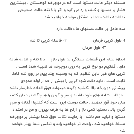
مسئله دیگر حالت دستها است که در دوچرخه کوهستان ، بیشترین
فشار بر دستها و کتف وارد می آید و اگر بالا تنه حالت صحیحی
نداشته باشد حتما با مشکل مواجه خواهید شد .
سه عامل بر حالت دستهای ما دخالت دارد :
1- طول کرپی فرمان 2- فاصله کرپی تا تنه
3- طول فرمان
اندازه تمام این قطعات بستگی به طول بازوان بالا تنه و اندازه شانه
دارد . گفتیم دو نوع کرپی به روی دوچرخه ها تعبیه شده است .
کرپی های غیر قابل تنظیم که به وسیله چند پیچ بر روی تنه کاملا
ثابت است . باید دقت شود کرپی را بیش از حد از لوله عمودی
پیشانی دوچرخه بالا نکشید وگرنه میتواند فوق العاده خطرساز باشد
. مواظب شانه های خود باشید و سر و گردن را هیچگاه در میان کتف
های خود قرار ندهید . حالت درست این است که کتفها افتاده و سرو
گردن بالا ، دستها کمی باز و آرنج ها به طرف بیرون و مچ در امتداد
دستها و نباید خم باشد . با رعایت نکات فوق شما بیشتر بر دوچرخه
مسلط خواهید شد ، راحت تر خواهید راند و تنفس شما بهتر خواهد
شد .