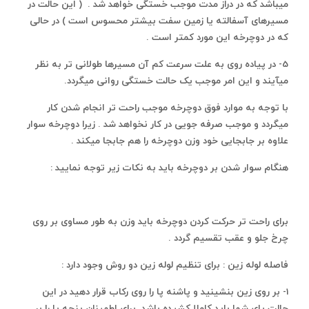
میباشد که در دراز مدت موجب خستگی خواهد شد . ( این حالت در
مسیرهای آسفالته یا زمین سفت بیشتر محسوس است ) در حالی
که در دوچرخه این مورد کمتر است .
5- در پیاده روی به علت سرعت کم آن مسیرها طولانی تر به نظر
میآیند و این امر موجب یک حالت خستگی روانی میگردد.
با توجه به موارد فوق دوچرخه موجب راحت تر انجام شدن کار
میگردد و موجب صرفه جویی در کار نخواهد شد . زیرا دوچرخه سوار
علاوه بر جابجایی خود وزن دوچرخه را هم جابجا میکند .
هنگام سوار شدن بر دوچرخه باید به نکات زیر توجه نمایید :
برای راحت تر حرکت کردن دوچرخه باید وزن به طور مساوی بر روی
چرخ جلو و عقب تقسیم گردد .
فاصله لوله زین : برای تنظیم لوله زین دو روش وجود دارد :
1- بر روی زین بنشینید و پاشنه پا را روی رکاب قرار دهید در این
حالت پای شما باید کاملا کشیده باشد برای اطمینان پنجه پا را بر