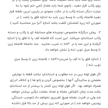
روی رکاب قرار دهید ، زانوی شما باید مقدار کمی خم شود یا به
عبارت دیگر دسته رکاب را در حالت عمودی در پایین ترین نقطه قرار
دهید فاصله رکاب تا وسط زین باید به اندازه فاق پا باشد .( در
صورتی که زیره کفشتان کلفت باشد اندازه آنرا نیز محاسبه کنید ).
2- روش دیگرکه مخصوص دوچرخه های مسابقه ای با رکاب و دسته
رکاب استاندارد میباشد این است که فاصله کف پا تا فاق پا را اندازه
گرفته و این عدد را در 883 /0 ضرب نمایید . عدد حاصله فاصله زین
تا وسط میل توپ تنه را نشان خواهد داد .
( اندازه فاق پا تا کف پا ضربدر883/0 = فاصله زین تا وسط میل
توپ تنه )
اگر طول لوله زین در حد مطلوب و استاندارد نباشد قطعا با عوارض
مفصلی و سائیدگی آنها ( بخصوص گردن و زانو ها ) و اتلاف انرژی
همراه خواهد بود . اگر طول لوله زین کمتر یا بیشتر از حد استاندارد
باشد مدت زمان انقباض عضله و تعداد عضلت درگیر بیشتر خواهد
شد ولی در قدرت عضله هیچ تغییری نخواهد داد (‌موجب خستگی
زودرس خواهد شد ).در صورتی که زین بیش از حد بالا قرار داشته