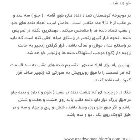
خواهد شد .
در دوچرخه کوهستان تعداد دنده های طبق قامه ( جلو ) سه عدد و
در عقب از 6 تا 9 عدد متغیر است . حاصل ضرب تعداد دنده های جلو
و عقب تعداد دنده ها را مشخص میکند . مهمترین نکته در تعویض
دنده ، نحوه قرار گیری زنجیر در راستای میله افقی تنه است که باید
در راستای تنه ، موازی و صاف باشد . قرار گرفتن زنجیر به حالت
زاویه دار (کج) موجب استهلاک دنده ها و زنجیر خواهد شد .
بهترین راه برای افراد مبتدی ، تقسیم دنده های عقب به سه قسمت
که هر قسمت را با طبق روبرویش به صورتی که زنجیر صاف قرار
گیرد ، استفاده کنید .
مثلا در دوچرخه ای که هشت دنده در عقب ( خودرو ) دارد و دنده جلو
در طبق بزرگ قرار دارد دنده عقب باید روی هشت و هفت و شش
باشد و اگر طبق جلو روی وسط باشد ، شش و پنج و چهار و سه و در
طبق کوچک روی یک ، دو و سه باشد .
منبع: www.azadwoman.blogfa.com