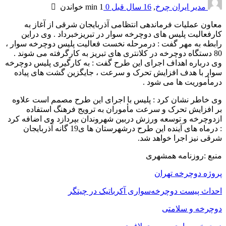
مدیر ایران چرخ
,
16 سال قبل
0
1 min
خواندن
معاون عملیات فرماندهی انتظامی آذربایجان شرقی از آغاز به
کارفعالیت پلیس های دوچرخه سوار در تبریزخبرداد . وی دراین
رابطه به مهر گفت : درمرحله نخست فعالیت پلیس دوچرخه سوار ،
80 دستگاه دوچرخه در کلانتری های تبریز به کارگرفته می شوند .
وی درباره اهداف اجرای این طرح گفت : به کارگیری پلیس دوچرخه
سوار با هدف افزایش تحرک و سرعت ، جایگزین گشت های پیاده
درمأموریت ها می شود .
وی خاطر نشان کرد : پلیس با اجرای این طرح مصمم است علاوه
بر افزایش تحرک و سرعت مأموران به ترویج فرهنگ استفاده
ازدوچرخه و توسعه ورزش دربین شهروندان بپردازد وی اضافه کرد
: درماه های آینده این طرح درشهرستان ها ی19 گانه آذربایجان
شرقی نیز اجرا خواهد شد.
منبع :روزنامه همشهری
پروژه دوچرخه تهران
احداث پیست دوچرخه‌سواری آکرباتیک در چیتگر
دوچرخه و سلامتی