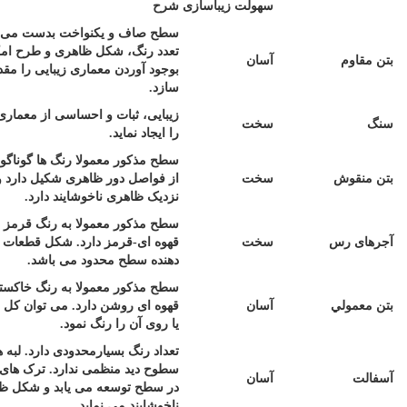
سهولت زیباسازی
شرح
سطح صاف و یکنواخت بدست می آید.
تعدد رنگ، شکل ظاهری و طرح امکان
اوم
آسان
بوجود آوردن معماری زیبایی را مقدور
سازد.
زیبایی، ثبات و احساسی از معماری قدیمی
سخت
را ایجاد نماید.
سطح مذکور معمولا رنگ ها گوناگونی دارد.
نقوش
سخت
از فواصل دور ظاهری شکیل دارد ولی از
نزدیک ظاهری ناخوشایند دارد.
سطح مذکور معمولا به رنگ قرمز تیره و
ی رس
سخت
قهوه ای-قرمز دارد. شکل قطعات تشکیل
دهنده سطح محدود می باشد.
سطح مذکور معمولا به رنگ خاکستری و
عمولي
آسان
قهوه ای روشن دارد. می توان کل سطح و
یا روی آن را رنگ نمود.
تعداد رنگ بسیارمحدودی دارد. لبه های
سطوح دید منظمی ندارد. ترک های موجود
ت
آسان
در سطح توسعه می یابد و شکل ظاهری را
ناخوشایند می نماید.