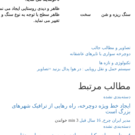
ظاهر و دیدی روستایی ایجاد می نماید.
يزه و شن
سخت
ظاهر سطح با توجه به نوع سنگ و رنگ آن
تغییر می نماید.
ر و مطالب جالب
 سواری با تایرهای عاشقانه
ژی و تازه ها
حمل و نقل رویایی : در هوا پدال بزنید +تصاویر
لب مرتبط
ندی نشده
 خط ویژه دوچرخه، راه رهایی از ترافیک شهرهای
 است
یران چرخ
,
16 سال قبل
3 min
خواندن
ندی نشده