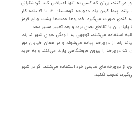
بور مي‌كنند، بي‌آن كه كسي به آنها اعتراضي كند. گردشگراني
كه به پكن مي‌روند، راحت مي‌توانند دوچرخه كرايه كنند و در شهر گشت بزنند. پيدا كردن يك دوچرخه كوهستان 15 يا 21 دنده كار
به كندي صورت مي‌‌گيرد. خودروها مدت‌ها پشت چراغ قرمز
تا پايان آن يا تقاطع بعدي برود و بعد تغيير مسير دهد.
قليه استفاده مي‌كنند، توجهي به آلودگي هواي شهر ندارند.
نه راه، از دوچرخه پياده مي‌شوند و در همان خيابان دور
ين كه دوچرخه را بيرون فروشگاهي پارك مي‌كنند و به خريد
ن، از دوچرخه‌هاي قديمي خود استفاده مي‌كنند. اگر در شهر