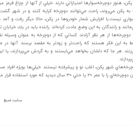
پكن، هنوز دوچرخه‌سوارها امتيازاتي دارند. خيلي از آنها از چراغ قرمز ع
اري نيست.با افزايش شمار خودروها در پكن، حالا ديگر رفت و آمد 
مانند و رانندگان به اين وضع عادت كرده‌اند. راننده بايد در يك خيابان 
 دوچرخه‌ها از هر نظر آزادند. كساني كه از دوچرخه به عنوان وسيله ن
 به اين فكر هستند كه راحت‌تر و زودتر به مقصد برسند. آنها در ميا
زنند. هر جا كه دلشان بخواهد مي‌ايستند و به گردش مي‌پردازند، يا ا
پردازند.
رخه‌هاي شهر پكن، اغلب نو و پيشرفته نيستند. خيلي‌ها بويژه افراد مس
ه‌اي را با عمر 20 يا حتي 30 سال ديديد كه مورد استفاده قرار مي‌گيرد، تعجب نكنيد.
سايت منبع