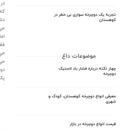
در 
تجربه یک دوچرخه سواری بی خطر در
دشو
کوهستان
مي‌
اما
فقط
مي‌
موضوعات داغ
مي‌
چهار نکته درباره فشار باد لاستیک
دوچ
دوچرخه
پكن دوچرخ
معرفی انواع دوچرخه کوهستان، کودک و
شهری
قیمت انواع دوچرخه در بازار