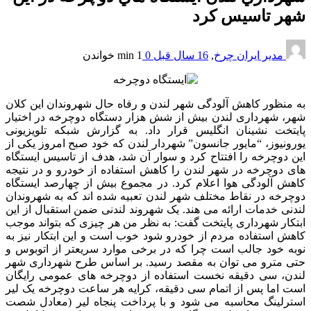
شهر تاسيس کرد
مدیر ایران چرخ
,
16 سال قبل
0
1 min
خواندن
به منظور کاهش آلودگی شهر لندن و رفاه حال شهروندان این کلان
شهر، شهرداری لندن بیش از شش هزار دستگاه دوچرخه در اختیار
پایتخت نشینان انگلیس قرار داد. به گزارش شبکه تلویزیونی
یورونیوز، “مایور جانسون” شهردار لندن که خود صبح امروز یکی از
این دوچرخه را افتتاح کرد و سوار آن شد، هدف از تاسیس ایستگاه
های دوچرخه در شهر لندن را کاهش استفاده از خودرو و در نتیجه
کاهش آلودگی هوا اعلام کرد. در مجموع بیش از چهارصد ایستگاه
دوچرخه در نقاط مختلف شهر لندن تعبیه شده اند که به شهروندان
لندنی خدمات ارائه می هند. یک شهروند لندنی ضمن استقبال از این
ابتکار شهرداری پایتخت گفت: به نظر من هر چیزی که بتواند موجب
کاهش استفاده مردم از خودرو شود خوب است و این ابتکار نیز به
نوبه خود جالب است چرا که در برخی موارد سریعتر از اتوبوس و
حتی مترو می توان به مقصد رسید. بر اساس طرح شهرداری شهر
لندن، سی دقیقه نخست استفاده از دوچرخه های عمومی رایگان
است اما پس از اتمام سی دقیقه، کرایه هر ساعت دوچرخه یک لیر
استرلینگ محاسبه می شود و با پرداخت پنجاه لیر (معادل شصت