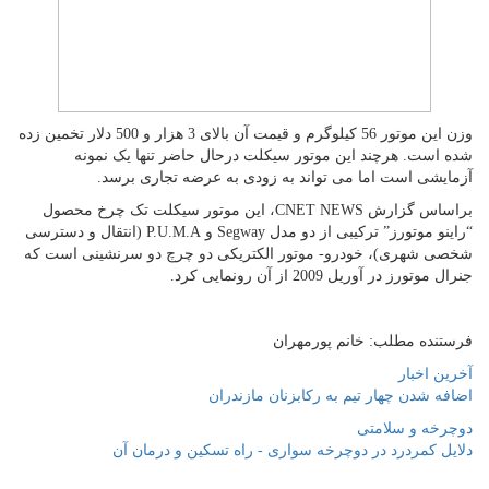
وزن این موتور 56 کیلوگرم و قیمت آن بالای 3 هزار و 500 دلار تخمین زده
شده است. هرچند این موتور سیکلت درحال حاضر تنها یک نمونه
آزمایشی است اما می تواند به زودی به عرضه تجاری برسد.
براساس گزارش CNET NEWS، این موتور سیکلت تک چرخ محصول
“راینو موتورز” ترکیبی از دو مدل Segway و P.U.M.A (انتقال و دسترسی
شخصی شهری)، خودرو- موتور الکتریکی دو چرچ دو سرنشینی است که
جنرال موتورز در آوریل 2009 از آن رونمایی کرد.
فرستنده مطلب: خانم پورمهران
آخرین اخبار
اضافه شدن چهار تیم به رکابزنان مازندران
دوچرخه و سلامتی
دلایل کمردرد در دوچرخه سواری - راه تسکین و درمان آن