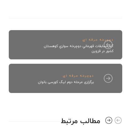
دوچرخه حرفه ای
آغازمسابقات قهرماني دوچرخه سواري كوهستان
كشور در قزوين
دوچرخه حرفه ای
برگزاری مرحله دوم لیگ کورسی بانوان
مطالب مرتبط